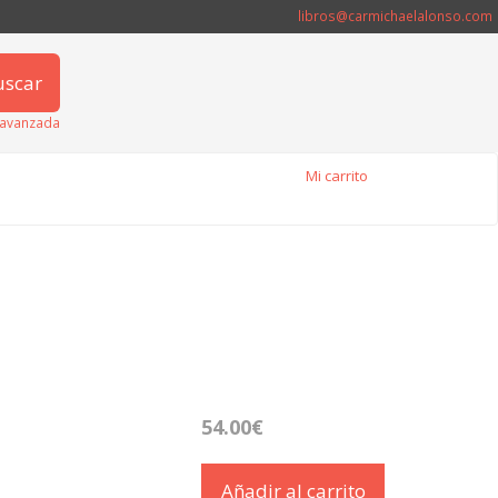
libros@carmichaelalonso.com
uscar
avanzada
Mi carrito
54.00€
Añadir al carrito