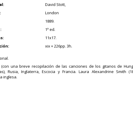
al:
David Stott,
:
London
1889.
:
1ª ed.
s:
11x17.
ción:
xix + 226pp. 3h.
orial.
 (con una breve recopilación de las canciones de los gitanos de Hung
las), Rusia, Inglaterra, Escocia y Francia. Laura Alexandrine Smith 
a inglesa.