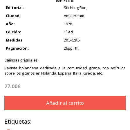
Ref:
23.030
Editorial:
Stichting Ron,
Ciudad:
Amsterdam
Año:
1978.
Edición:
1ª ed.
Medidas:
20.5x29.5.
Paginación:
26pp. 1h.
Camisas originales.
Revista holandesa dedicada a la comunidad gitana, con artículos
sobre los gitanos en Holanda, España, Italia, Grecia, etc.
27.00€
Añadir al carrito
Etiquetas: