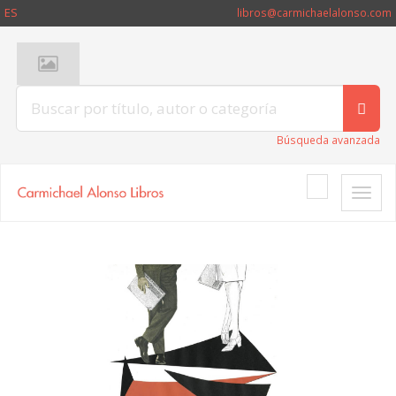
ES
libros@carmichaelalonso.com
Búsqueda avanzada
Toggle
naviga