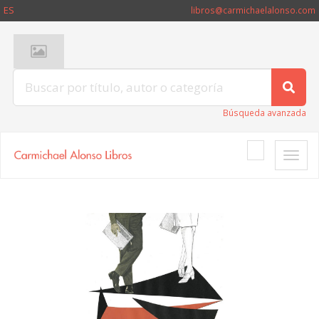
ES
libros@carmichaelalonso.com
Búsqueda avanzada
Toggle
naviga