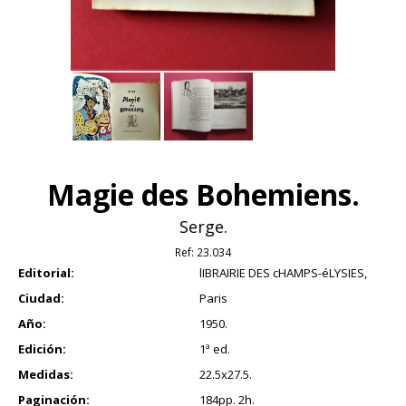
Magie des Bohemiens.
Serge.
Ref:
23.034
Editorial:
lIBRAIRIE DES cHAMPS-éLYSIES,
Ciudad:
Paris
Año:
1950.
Edición:
1ª ed.
Medidas:
22.5x27.5.
Paginación:
184pp. 2h.