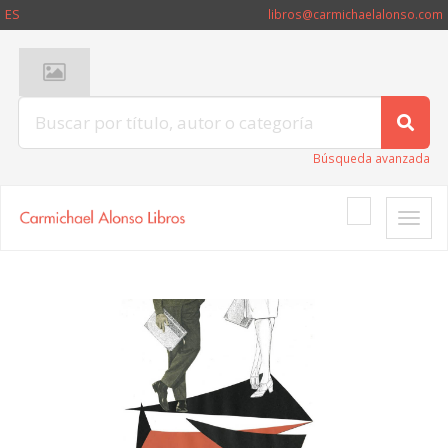
ES
libros@carmichaelalonso.com
Búsqueda avanzada
Toggle
naviga