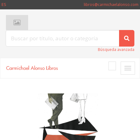
ES
libros@carmichaelalonso.com
Búsqueda avanzada
Toggle
naviga