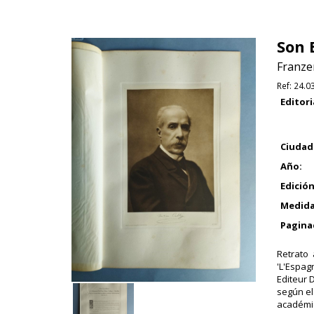
Son 
Franzen
Ref:
24.0
Editori
Ciudad
Año:
Edición
Medida
Pagina
Retrato 
'L'Espag
Editeur 
según el
académic