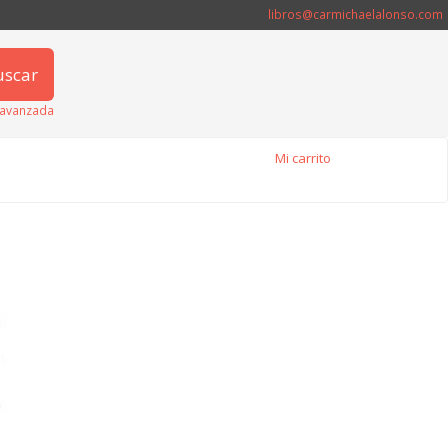
libros@carmichaelalonso.com
uscar
avanzada
Mi carrito