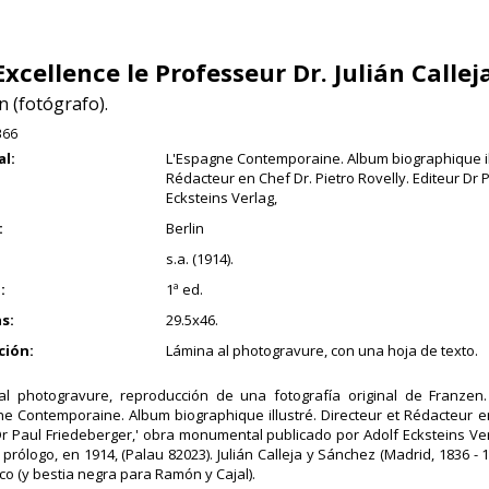
Excellence le Professeur Dr. Julián Callej
 (fotógrafo).
366
al:
L'Espagne Contemporaine. Album biographique ill
Rédacteur en Chef Dr. Pietro Rovelly. Editeur Dr 
Ecksteins Verlag,
:
Berlin
s.a. (1914).
:
1ª ed.
s:
29.5x46.
ción:
Lámina al photogravure, con una hoja de texto.
al photogravure, reproducción de una fotografía original de Franzen.
ne Contemporaine. Album biographique illustré. Directeur et Rédacteur en
Dr Paul Friedeberger,' obra monumental publicado por Adolf Ecksteins Verl
 prólogo, en 1914, (Palau 82023). Julián Calleja y Sánchez (Madrid, 1836 - 
o (y bestia negra para Ramón y Cajal).