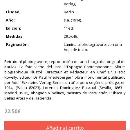
Verlag,
Ciudad:
Berlin
Año:
s.a. (1914).
Edición:
1ª ed.
Medidas:
29.5x46.
Paginación:
Lámina al photogravure, con una
hoja de texto.
Retrato al photogravure, reproducción de una fotografía original de
Kaulak. La foto viene del libro 'L'Espagne Contemporaine. Album
biographique illustré. Directeur et Rédacteur en Chef Dr. Pietro
Rovelly. Editeur Dr Paul Friedeberger,' obra monumental publicado
por Adolf Ecksteins Verlag, Berlin, sin año, pero según el prólogo, en
1914, (Palau 82023). Lorenzo Domínguez Pascual (Sevilla, 1863 -
Madrid, 1926), abogado y político, ministro de Instrucción Pública y
Bellas Artes y de Hacienda.
22.50€
Añadir al carrito