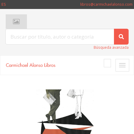
ES
libros@carmichaelalonso.com
Búsqueda avanzada
Toggle
naviga