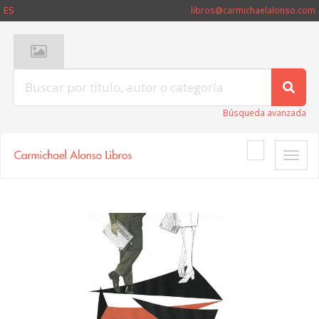
ES
libros@carmichaelalonso.com
Búsqueda avanzada
Toggle
naviga