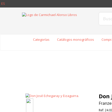
ES
Categorías
Catálogos monográficos
Compra
Don 
Franzen
Ref:
24.0