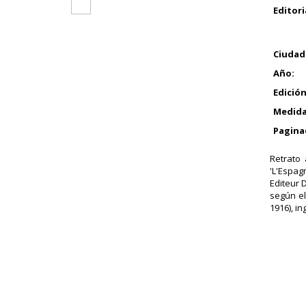
Editori
Ciudad
Año:
Edición
Medida
Pagina
Retrato 
'L'Espag
Editeur 
según el
1916), i