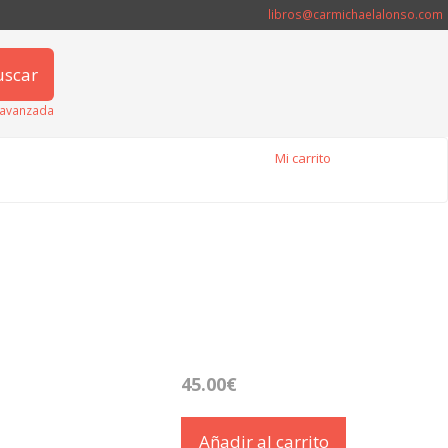
libros@carmichaelalonso.com
uscar
avanzada
Mi carrito
45.00€
Añadir al carrito