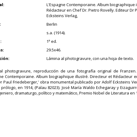
al:
L'Espagne Contemporaine. Album biographique ill
Rédacteur en Chef Dr. Pietro Rovelly. Editeur Dr 
Ecksteins Verlag,
:
Berlin
s.a. (1914).
:
1ª ed.
s:
29.5x46.
ción:
Lámina al photogravure, con una hoja de texto.
al photogravure, reproducción de una fotografía original de Franzen.
ne Contemporaine. Album biographique illustré. Directeur et Rédacteur en
Dr Paul Friedeberger,' obra monumental publicado por Adolf Ecksteins Verl
 prólogo, en 1914, (Palau 82023). José María Waldo Echegaray y Eizaguirr
ngeniero, dramaturgo, político y matemático, Premio Nobel de Literatura en 