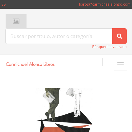
ES
libros@carmichaelalonso.com
Búsqueda avanzada
Toggle
naviga