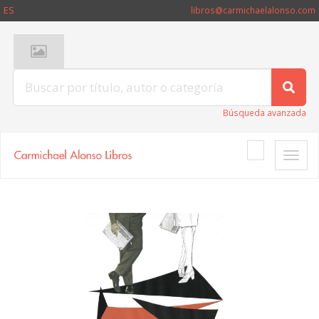
ES
libros@carmichaelalonso.com
Búsqueda avanzada
Toggle
naviga