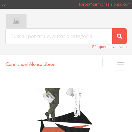
ES
libros@carmichaelalonso.com
Búsqueda avanzada
Toggle
naviga