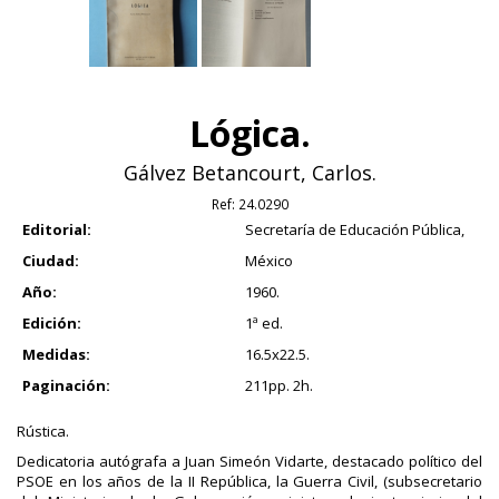
Lógica.
Gálvez Betancourt, Carlos.
Ref:
24.0290
Editorial:
Secretaría de Educación Pública,
Ciudad:
México
Año:
1960.
Edición:
1ª ed.
Medidas:
16.5x22.5.
Paginación:
211pp. 2h.
Rústica.
Dedicatoria autógrafa a Juan Simeón Vidarte, destacado político del
PSOE en los años de la II República, la Guerra Civil, (subsecretario