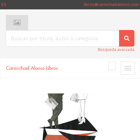
ES
libros@carmichaelalonso.com
Búsqueda avanzada
Toggle
naviga