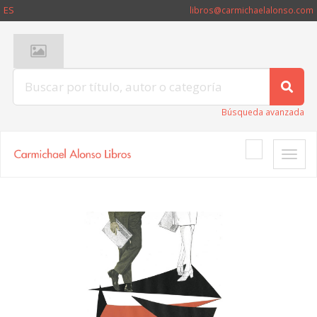
ES
libros@carmichaelalonso.com
Búsqueda avanzada
Toggle
naviga