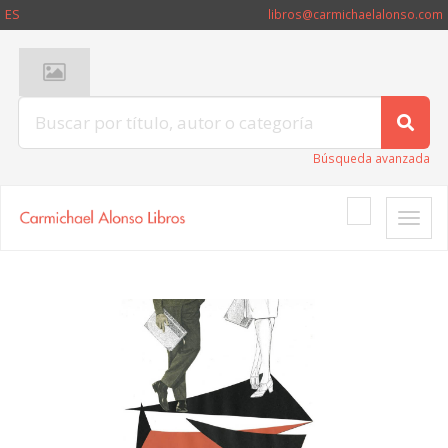
ES
libros@carmichaelalonso.com
Búsqueda avanzada
Toggle
naviga