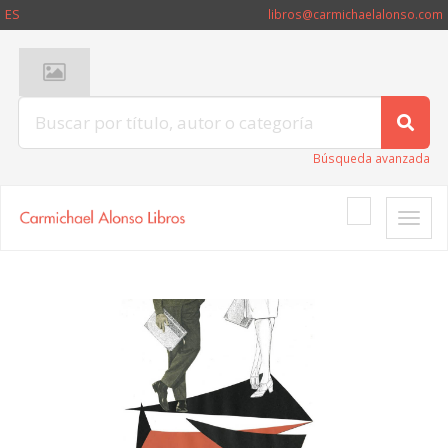
ES
libros@carmichaelalonso.com
Búsqueda avanzada
Toggle
naviga