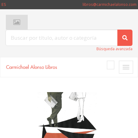
ES
libros@carmichaelalonso.com
Búsqueda avanzada
Toggle
naviga