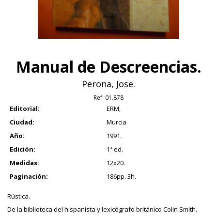
Manual de Descreencias.
Perona, Jose.
Ref:
01.878
Editorial:
ERM,
Ciudad:
Murcia
Año:
1991.
Edición:
1ª ed.
Medidas:
12x20.
Paginación:
186pp. 3h.
Rústica.
De la biblioteca del hispanista y lexicógrafo británico Colin Smith.