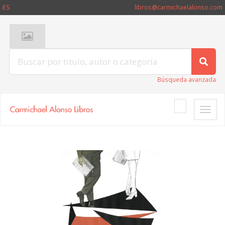
ES
libros@carmichaelalonso.com
Búsqueda avanzada
Toggle
naviga