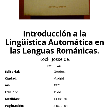
Introducción a la
Lingüística Automática en
las Lenguas Románicas.
Kock, Josse de.
Ref:
36.446
Editorial:
Gredos,
Ciudad:
Madrid
Año:
1974.
Edición:
1ª ed.
Medidas:
13.4x19.6.
Paginación:
246pp. 8h.