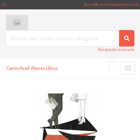
ES
libros@carmichaelalonso.com
Búsqueda avanzada
Toggle
naviga