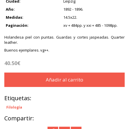
Ciudad:
Leipzig
Año:
1892 - 1896.
Medidas:
14.5x22.
Paginación:
xv + 484pp. y xxi + 485 - 1098pp.
Holandesa piel con puntas. Guardas y cortes jaspeadas. Quarter
leather.
Buenos ejemplares. vg++.
40.50€
Añadir al carrito
Etiquetas:
Filología
Compartir: