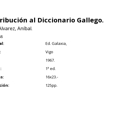
ribución al Diccionario Gallego.
lvarez, Aníbal.
68
al:
Ed. Galaxia,
:
Vigo
1967.
:
1ª ed.
s:
16x23.-
ción:
125pp.