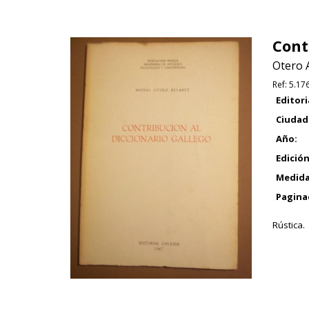
Cont
Otero A
Ref:
5.17
Editori
Ciudad
Año:
Edición
Medida
Pagina
Rústica.