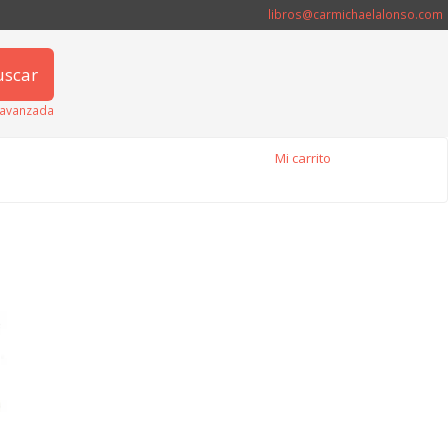
libros@carmichaelalonso.com
uscar
avanzada
Mi carrito