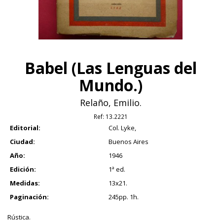
Babel (Las Lenguas del
Mundo.)
Relaño, Emilio.
Ref:
13.2221
Editorial:
Col. Lyke,
Ciudad:
Buenos Aires
Año:
1946
Edición:
1ª ed.
Medidas:
13x21.
Paginación:
245pp. 1h.
Rústica.