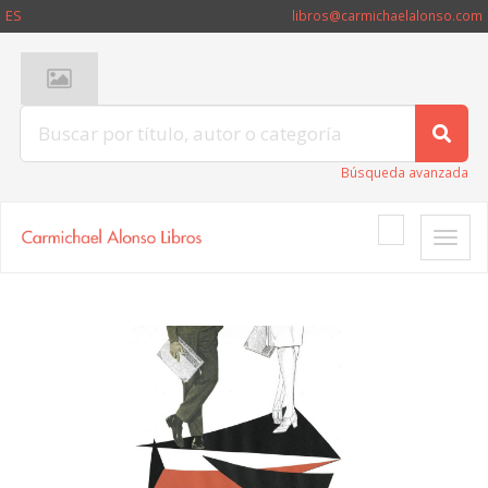
ES
libros@carmichaelalonso.com
Búsqueda avanzada
Toggle
naviga