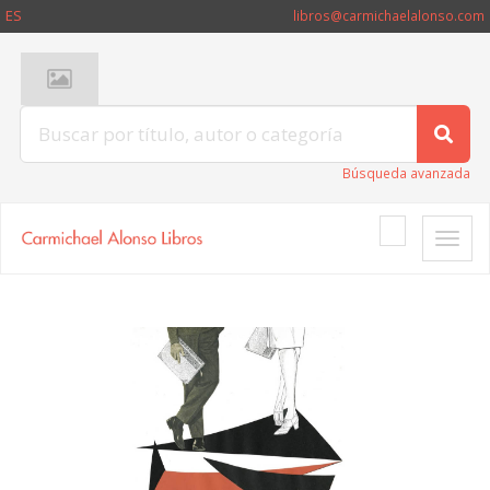
ES
libros@carmichaelalonso.com
Búsqueda avanzada
Toggle
naviga