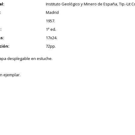
al:
Instituto Geológico y Minero de España, Tip.-Lit Co
:
Madrid
1957.
:
1ª ed.
s:
17x24.
ción:
72pp.
apa desplegable en estuche.
n ejemplar.