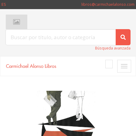
ES
libros@carmichaelalonso.com
Búsqueda avanzada
Toggle
naviga