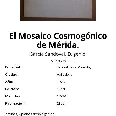
El Mosaico Cosmogónico
de Mérida.
García Sandoval, Eugenio.
Ref:
13.782
Editorial:
ditorial Sever-Cuesta,
Ciudad:
Valladolid
Año:
1970.
Edición:
1ª ed.
Medidas:
17x24.
Paginación:
23pp.
Láminas, 2 planos desplegables.