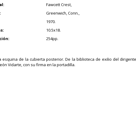
al:
Fawcett Crest,
:
Greenwich, Conn.,
1970.
s:
10.5x18.
ción:
254pp.
a esquina de la cubierta posterior. De la biblioteca de exilio del dirigent
ón Vidarte, con su firma en la portadilla.