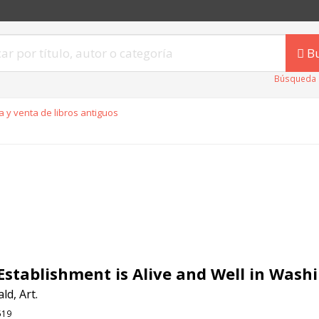
B
Búsqueda 
 y venta de libros antiguos
Establishment is Alive and Well in Wash
d, Art.
519