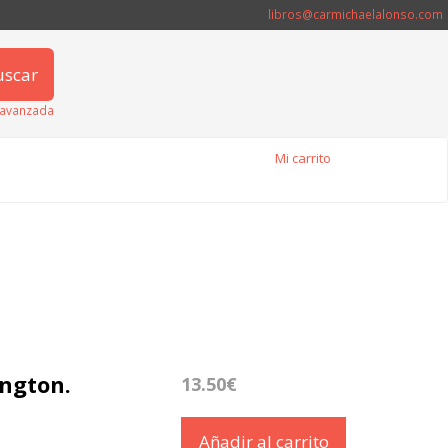
libros@carmichaelalonso.com
uscar
avanzada
Mi carrito
ington.
13.50€
Añadir al carrito