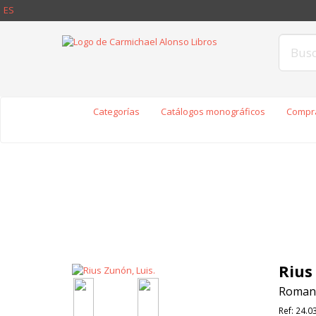
ES
Categorías
Catálogos monográficos
Compra
Rius
Romanc
Ref:
24.0