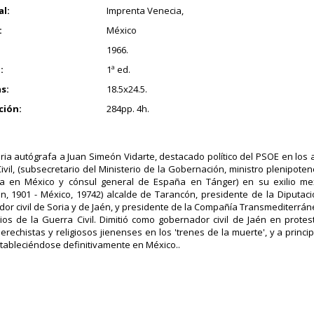
al:
Imprenta Venecia,
:
México
1966.
:
1ª ed.
s:
18.5x24.5.
ción:
284pp. 4h.
ria autógrafa a Juan Simeón Vidarte, destacado político del PSOE en los añ
ivil, (subsecretario del Ministerio de la Gobernación, ministro plenipoten
ca en México y cónsul general de España en Tánger) en su exilio me
n, 1901​ - México, 19742​) alcalde de Tarancón, presidente de la Diputac
or civil de Soria y de Jaén, y presidente de la Compañía Transmediterráne
pios de la Guerra Civil. Dimitió como gobernador civil de Jaén en prote
erechistas y religiosos jienenses en los 'trenes de la muerte', y a princip
estableciéndose definitivamente en México..