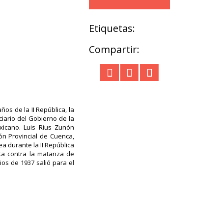
Etiquetas:
Compartir:
os de la II República, la
ciario del Gobierno de la
xicano. Luis Rius Zunón
ión Provincial de Cuenca,
a durante la II República
sta contra la matanza de
ios de 1937 salió para el