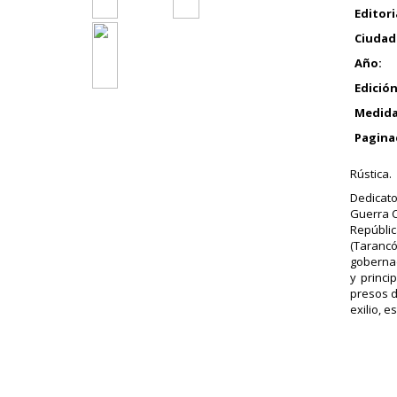
Editori
Ciudad
Año:
Edición
Medida
Pagina
Rústica.
Dedicato
Guerra C
Repúbli
(Tarancó
gobernad
y princi
presos d
exilio, 