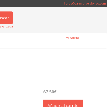
libros@carmichaelalonso.com
uscar
avanzada
Mi carrito
67.50€
Añadir al carrito