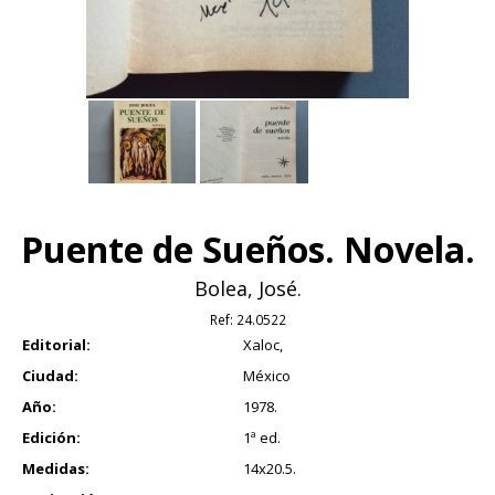
Puente de Sueños. Novela.
Bolea, José.
Ref:
24.0522
Editorial:
Xaloc,
Ciudad:
México
Año:
1978.
Edición:
1ª ed.
Medidas:
14x20.5.