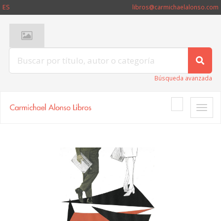
ES
libros@carmichaelalonso.com
Búsqueda avanzada
Toggle
naviga