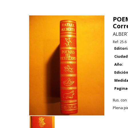
POEM
Corr
ALBERT
Ref:
25.6
Editori
Ciudad
Año:
Edición
Medida
Pagina
Ilus. con
Plena pie