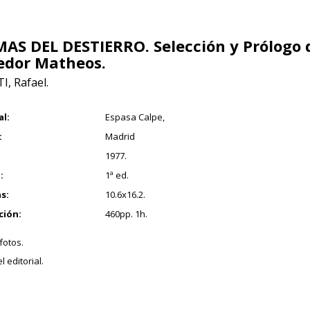
AS DEL DESTIERRO. Selección y Prólogo d
edor Matheos.
I, Rafael.
al:
Espasa Calpe,
:
Madrid
1977.
:
1ª ed.
s:
10.6x16.2.
ción:
460pp. 1h.
 fotos.
l editorial.