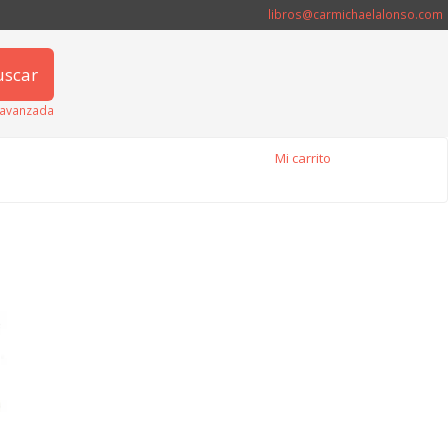
libros@carmichaelalonso.com
uscar
avanzada
Mi carrito