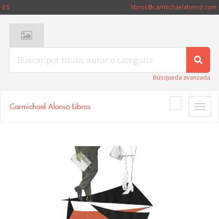
ES
libros@carmichaelalonso.com
Búsqueda avanzada
Toggle
naviga