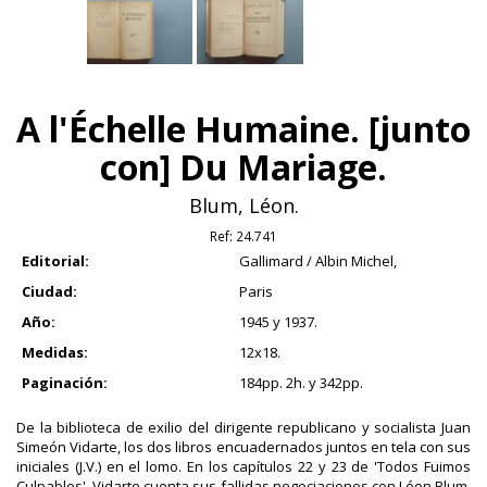
A l'Échelle Humaine. [junto
con] Du Mariage.
Blum, Léon.
Ref:
24.741
Editorial:
Gallimard / Albin Michel,
Ciudad:
Paris
Año:
1945 y 1937.
Medidas:
12x18.
Paginación:
184pp. 2h. y 342pp.
De la biblioteca de exilio del dirigente republicano y socialista Juan
Simeón Vidarte, los dos libros encuadernados juntos en tela con sus
iniciales (J.V.) en el lomo. En los capítulos 22 y 23 de 'Todos Fuimos
Culpables', Vidarte cuenta sus fallidas negociaciones con Léon Blum,