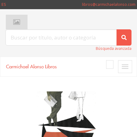
ES
libros@carmichaelalonso.com
Búsqueda avanzada
Toggle
naviga