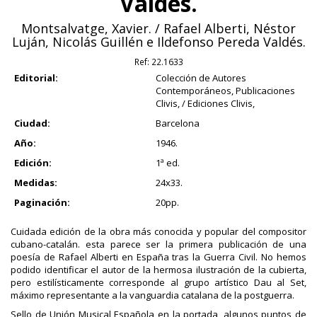
Valdés.
Montsalvatge, Xavier. / Rafael Alberti, Néstor
Luján, Nicolás Guillén e Ildefonso Pereda Valdés.
Ref:
22.1633
Editorial:
Colección de Autores
Contemporáneos, Publicaciones
Clivis, / Ediciones Clivis,
Ciudad:
Barcelona
Año:
1946.
Edición:
1ª ed.
Medidas:
24x33.
Paginación:
20pp.
Cuidada edición de la obra más conocida y popular del compositor
cubano-catalán. esta parece ser la primera publicación de una
poesía de Rafael Alberti en España tras la Guerra Civil. No hemos
podido identificar el autor de la hermosa ilustración de la cubierta,
pero estilísticamente corresponde al grupo artístico Dau al Set,
máximo representante a la vanguardia catalana de la postguerra.
Sello de Unión Musical Española en la portada, algunos puntos de