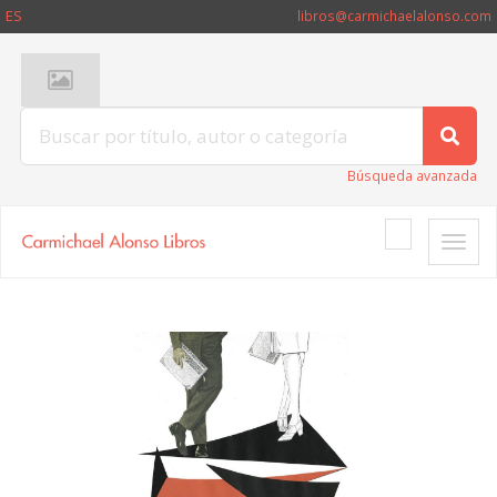
ES
libros@carmichaelalonso.com
Búsqueda avanzada
Toggle
naviga