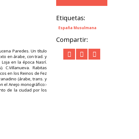
Etiquetas:
España Musulmana
Compartir:
ucena Paredes. Un título
xto en árabe, con trad. y
. Loja en la época Nasrí.
 C.Villanueva. Rabitas
rcos en los Reinos de Fez
anadino (árabe, trans. y
con el Anejo monográfico:-
nto de la ciudad por los