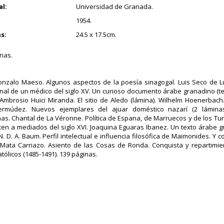
al:
Universidad de Granada.
1954.
s:
24.5 x 17.5cm.
nas.
nzalo Maeso. Algunos aspectos de la poesía sinagogal. Luis Seco de L
nal de un médico del siglo XV. Un curioso documento árabe granadino (te
 Ambrosio Huici Miranda. El sitio de Aledo (lámina). Wilhelm Hoenerbach
ermúdez. Nuevos ejemplares del ajuar doméstico nazarí (2 láminas).
as. Chantal de La Véronne. Política de Espana, de Marruecos y de los Tu
en a mediados del siglo XVI. Joaquina Eguaras Ibanez. Un texto árabe gr
N. D. A. Baum. Perfil intelectual e influencia filosófica de Maimonides. Y 
Mata Carriazo. Asiento de las Cosas de Ronda. Conquista y repartimie
tólicos (1485-1491). 139 páginas.