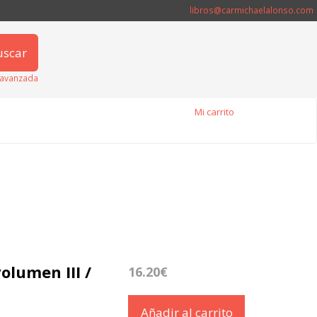
libros@carmichaelalonso.com
uscar
avanzada
Mi carrito
olumen III /
16.20€
Añadir al carrito