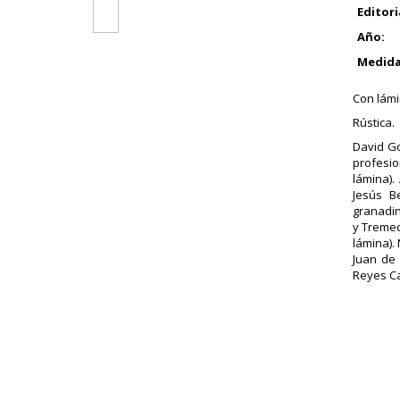
Editori
Año:
Medida
Con lámi
Rústica.
David Go
profesio
lámina).
Jesús B
granadin
y Tremec
lámina). 
Juan de 
Reyes Ca