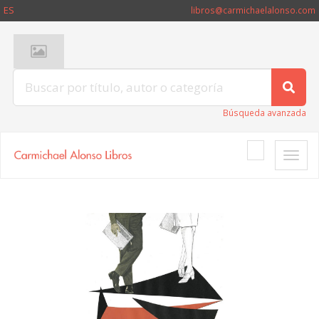
ES
libros@carmichaelalonso.com
Búsqueda avanzada
Toggle
naviga