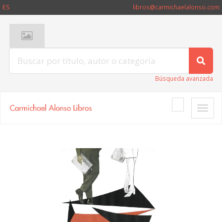
ES
libros@carmichaelalonso.com
Búsqueda avanzada
Toggle
naviga