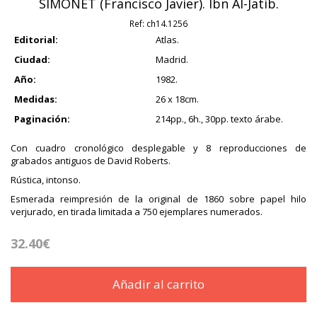
SIMONET (Francisco Javier). Ibn Al-Jatib.
Ref:
ch14.1256
Editorial:
Atlas.
Ciudad:
Madrid.
Año:
1982.
Medidas:
26 x 18cm.
Paginación:
214pp., 6h., 30pp. texto árabe.
Con cuadro cronológico desplegable y 8 reproducciones de
grabados antiguos de David Roberts.
Rústica, intonso.
Esmerada reimpresión de la original de 1860 sobre papel hilo
verjurado, en tirada limitada a 750 ejemplares numerados.
32.40€
Añadir al carrito