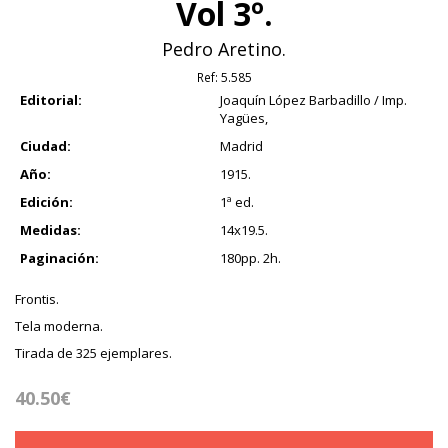
Vol 3º.
Pedro Aretino.
Ref:
5.585
Editorial:
Joaquín López Barbadillo / Imp.
Yagües,
Ciudad:
Madrid
Año:
1915.
Edición:
1ª ed.
Medidas:
14x19.5.
Paginación:
180pp. 2h.
Frontis.
Tela moderna.
Tirada de 325 ejemplares.
40.50€