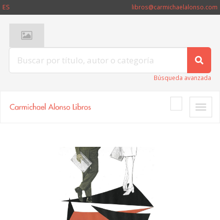
ES
libros@carmichaelalonso.com
Búsqueda avanzada
Toggle
naviga