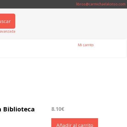
libros@carmichaelalonso.com
uscar
avanzada
Mi carrito
a Biblioteca
8.10€
Añadir al carrito