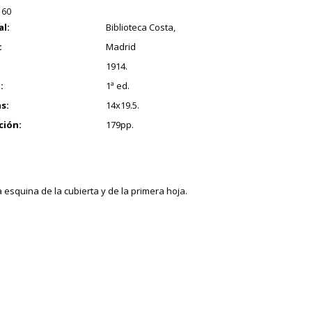
160
al:
Biblioteca Costa,
:
Madrid
1914.
:
1ª ed.
s:
14x19.5.
ción:
179pp.
a esquina de la cubierta y de la primera hoja.