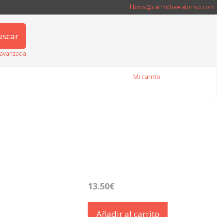
libros@carmichaelalonso.com
uscar
avanzada
Mi carrito
13.50€
Añadir al carrito