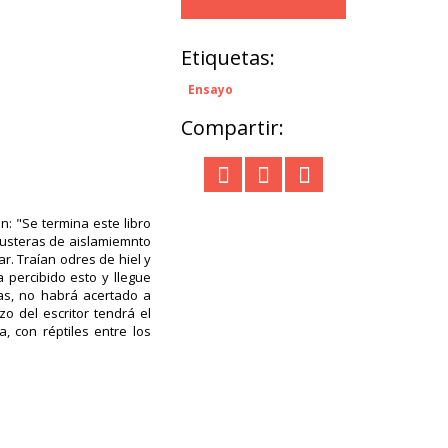
Etiquetas:
Ensayo
Compartir:
: "Se termina este libro
 austeras de aislamiemnto
lar. Traían odres de hiel y
percibido esto y llegue
as, no habrá acertado a
o del escritor tendrá el
, con réptiles entre los