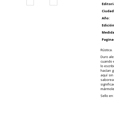
Editori
Ciudad
Año:
Edición
Medida
Pagina
Rústica.
Duro ale
cuando e
lo escrib
hacían 
aquí sin
saborear
signific
mármoles
Sello en