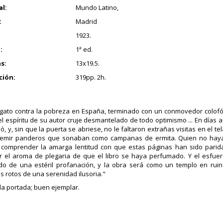
al:
Mundo Latino,
:
Madrid
1923.
:
1ª ed.
s:
13x19.5.
ción:
319pp. 2h.
gato contra la pobreza en España, terminado con un conmovedor colofón
l espíritu de su autor cruje desmantelado de todo optimismo ... En días
ió, y, sin que la puerta se abriese, no le faltaron extrañas visitas en el te
gemir panderos que sonaban como campanas de ermita. Quien no haya 
 comprender la amarga lentitud con que estas páginas han sido parid
 el aroma de plegaria de que el libro se haya perfumado. Y el esfuerz
ado de una estéril profanación, y la obra será como un templo en ruina
 rotos de una serenidad ilusoria."
 la portada; buen ejemplar.