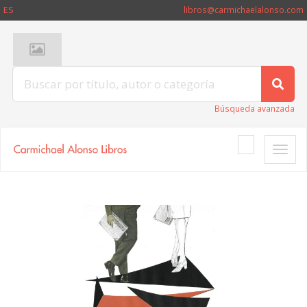
ES
libros@carmichaelalonso.com
Búsqueda avanzada
Toggle
naviga