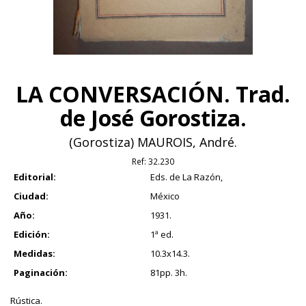
LA CONVERSACIÓN. Trad.
de José Gorostiza.
(Gorostiza) MAUROIS, André.
Ref:
32.230
Editorial:
Eds. de La Razón,
Ciudad:
México
Año:
1931.
Edición:
1ª ed.
Medidas:
10.3x14.3.
Paginación:
81pp. 3h.
Rústica.