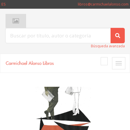
ES
libros@carmichaelalonso.com
Búsqueda avanzada
Toggle
naviga