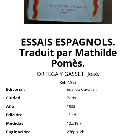
ESSAIS ESPAGNOLS.
Traduit par Mathilde
Pomès.
ORTEGA Y GASSET, José.
Ref:
4.893
Editorial:
Eds. du Cavalier,
Ciudad:
Paris
Año:
1932
Edición:
1ª ed.
Medidas:
12.x18.7.
Paginación:
276pp. 2h.