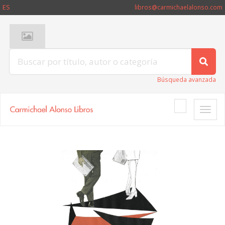
ES
libros@carmichaelalonso.com
Búsqueda avanzada
Toggle
naviga