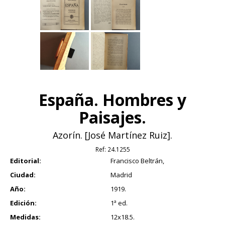
España. Hombres y
Paisajes.
Azorín. [José Martínez Ruiz].
Ref:
24.1255
Editorial:
Francisco Beltrán,
Ciudad:
Madrid
Año:
1919.
Edición:
1ª ed.
Medidas:
12x18.5.