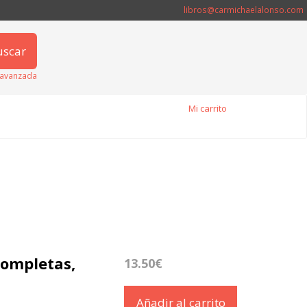
libros@carmichaelalonso.com
uscar
avanzada
Mi carrito
 Completas,
13.50€
Añadir al carrito