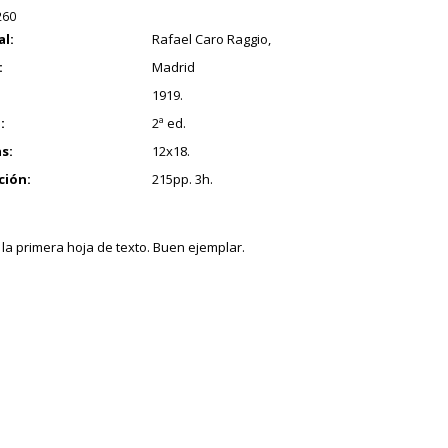
260
al:
Rafael Caro Raggio,
:
Madrid
1919.
:
2ª ed.
s:
12x18.
ción:
215pp. 3h.
 la primera hoja de texto. Buen ejemplar.