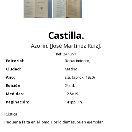
Castilla.
Azorín. [José Martínez Ruiz].
Ref:
24.1291
Editorial:
Renacimiento,
Ciudad:
Madrid
Año:
s.a. (aprox. 1920).
Edición:
2ª ed.
Medidas:
12.5x19.
Paginación:
141pp. 1h.
Rústica.
Pequeña falta en el lomo. Por lo demás, buen ejemplar.