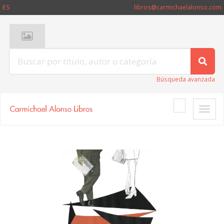
ES
libros@carmichaelalonso.com
Búsqueda avanzada
Toggle
naviga