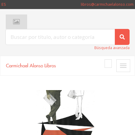
ES
libros@carmichaelalonso.com
Búsqueda avanzada
Toggle
naviga