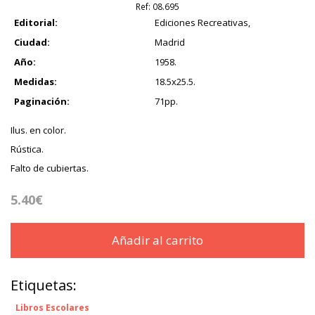
Ref:
08.695
Editorial:
Ediciones Recreativas,
Ciudad:
Madrid
Año:
1958.
Medidas:
18.5x25.5.
Paginación:
71pp.
Ilus. en color.
Rústica.
Falto de cubiertas.
5.40€
Añadir al carrito
Etiquetas:
Libros Escolares