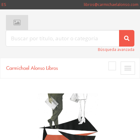
ES
libros@carmichaelalonso.com
Búsqueda avanzada
Toggle
naviga