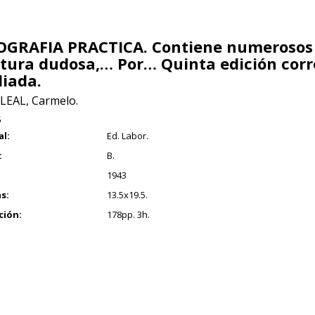
GRAFIA PRACTICA. Contiene numerosos 
itura dudosa,… Por… Quinta edición corr
iada.
EAL, Carmelo.
5
al:
Ed. Labor.
:
B.
1943
s:
13.5x19.5.
ción:
178pp. 3h.