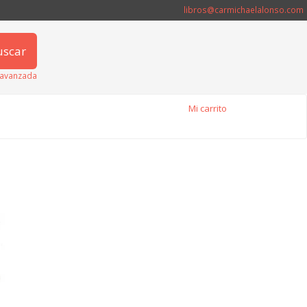
libros@carmichaelalonso.com
uscar
avanzada
Mi carrito