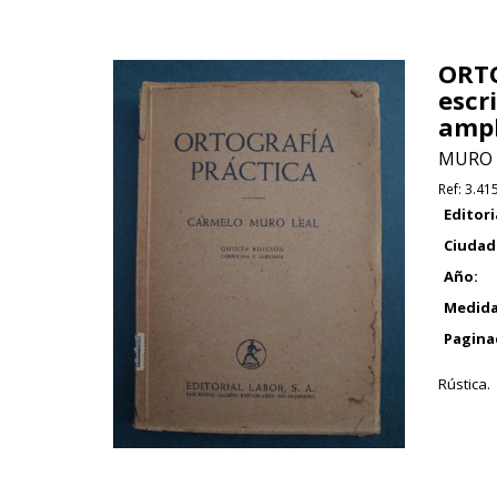
ORTO
escr
ampl
MURO L
Ref:
3.41
Editori
Ciudad
Año:
Medida
Pagina
Rústica.