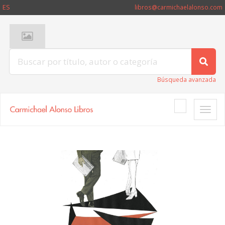
ES
libros@carmichaelalonso.com
Búsqueda avanzada
Toggle
naviga