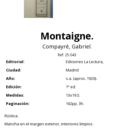
Montaigne.
Compayré, Gabriel.
Ref:
25.043
Editorial:
Ediciones La Lectura,
Ciudad:
Madrid
Año:
s.a. (aprox. 1920).
Edición:
1ª ed.
Medidas:
13x19.5.
Paginación:
162pp. 3h.
Rústica.
Mancha en el margen exterior, interiores limpios.