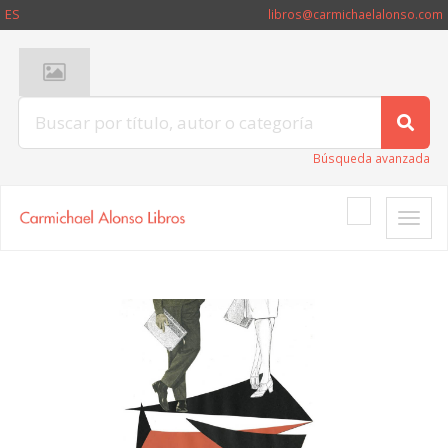
ES
libros@carmichaelalonso.com
Búsqueda avanzada
Toggle
naviga