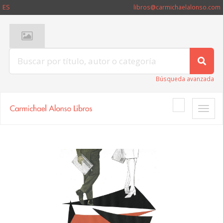
ES
libros@carmichaelalonso.com
Búsqueda avanzada
Toggle
naviga