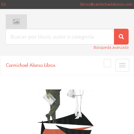
ES
libros@carmichaelalonso.com
Búsqueda avanzada
Toggle
naviga